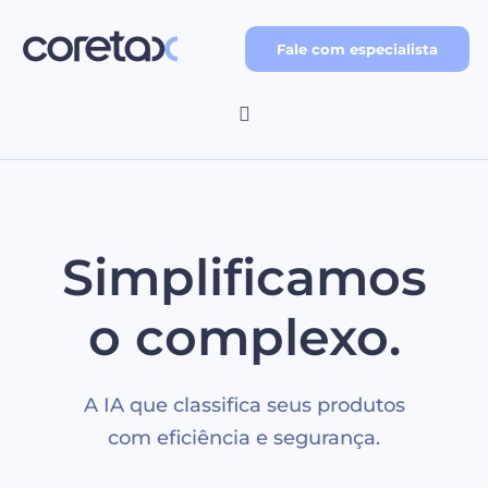
Skip
to
Fale com especialista
content
Toggle
Navigation
Home
Serviços
Simplificamos
Blog
o complexo.
A IA que classifica seus produtos
com eficiência e segurança.